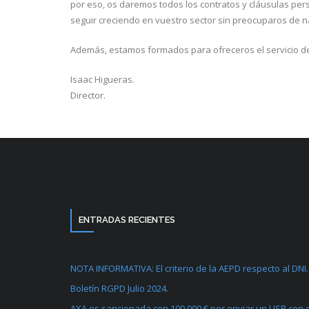
por eso, os daremos todos los contratos y cláusulas pe
seguir creciendo en vuestro sector sin preocuparos de 
Además, estamos formados para ofreceros el servicio de 
Isaac Higueras.
Director.
ENTRADAS RECIENTES
NOTA INFORMATIVA: El criterio de la AEPD respecto al DNI.
Boletín RGPD Julio 2024.
AXA es sancionada con 100.000 € por enviar un USB con d