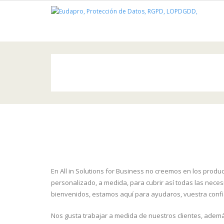
Saltar
al
contenido
En All in Solutions for Business no creemos en los prod
personalizado, a medida, para cubrir así todas las nece
bienvenidos, estamos aquí para ayudaros, vuestra confi
Nos gusta trabajar a medida de nuestros clientes, adem