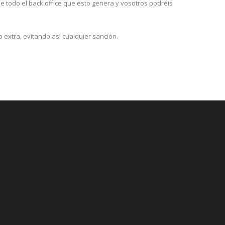
 todo el back office que esto genera y vosotros podréis
extra, evitando así cualquier sanción.