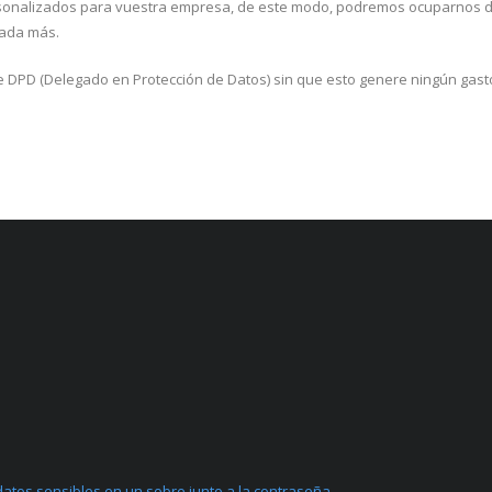
rsonalizados para vuestra empresa, de este modo, podremos ocuparnos de
nada más.
DPD (Delegado en Protección de Datos) sin que esto genere ningún gasto 
atos sensibles en un sobre junto a la contraseña.