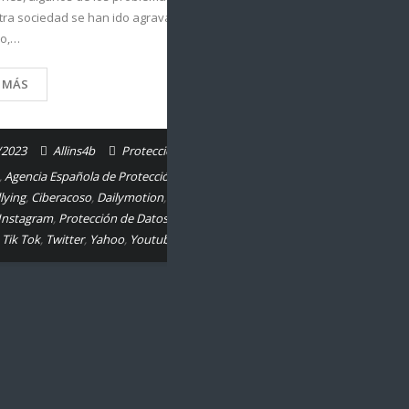
que
tra sociedad se han ido agravando. Hablamos
as,
so,…
 a
R MÁS
/2023
Allins4b
Protección de Datos.
,
Agencia Española de Protección de Datos
,
lying
,
Ciberacoso
,
Dailymotion
,
Facebook
,
Instagram
,
Protección de Datos
,
Redes
,
Tik Tok
,
Twitter
,
Yahoo
,
Youtube
n