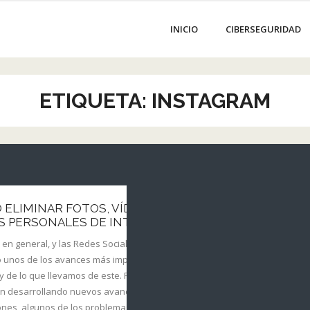
INICIO
CIBERSEGURIDAD
ETIQUETA:
INSTAGRAM
0
ELIMINAR FOTOS, VÍDEOS Y
S PERSONALES DE INTERNET.
, en general, y las Redes Sociales, en particular,
 unos de los avances más importantes de siglo
. La
 de lo que llevamos de este. Pero a la vez que
ica
en desarrollando nuevos avances y
os a
iones, algunos de los problemas que teníamos