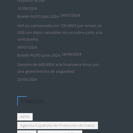
respecto al DNI.
13/09/2024
24/07/2024
Boletín RGPD Julio 2024.
AXA es sancionada con 100.000 € por enviar un
USB con datos sensibles en un sobre junto a la
contraseña.
09/07/2024
26/06/2024
Boletín RGPD Junio 2024.
Sanción de 600.000 € a la financiera Vivus por
una grave brecha de seguridad.
23/05/2024
ETIQUETAS
AEPD
Agencia Española de Protección de Datos