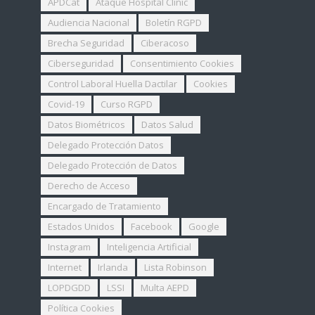
APDCat
Ataque Hospital Clinic
Audiencia Nacional
Boletín RGPD
Brecha Seguridad
Ciberacoso
Ciberseguridad
Consentimiento Cookies
Control Laboral Huella Dactilar
Cookies
Covid-19
Curso RGPD
Datos Biométricos
Datos Salud
Delegado Protección Datos
Delegado Protección de Datos
Derecho de Acceso
Encargado de Tratamiento
Estados Unidos
Facebook
Google
Instagram
Inteligencia Artificial
Internet
Irlanda
Lista Robinson
LOPDGDD
LSSI
Multa AEPD
Política Cookies