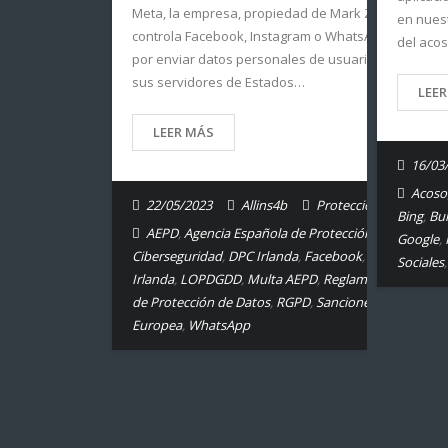
Meta, la empresa, propiedad de Mark Zuckerberg, 
en nues
controla Facebook, Instagram o WhatsApp, entre otr
del aco
por enviar datos personales de usuarios europeos
sus servidores de Estados…
LEE
LEER MÁS
16/03
Acoso
22/05/2023
Allins4b
Protección de Datos.
Bing
,
Bul
AEPD
,
Agencia Española de Protección de Datos
,
Google
,
Ciberseguridad
,
DPC Irlanda
,
Facebook
,
Instagram
,
Sociales
Irlanda
,
LOPDGDD
,
Multa AEPD
,
Reglamento General
de Protección de Datos
,
RGPD
,
Sanciones RGPD
,
Unió
Europea
,
WhatsApp