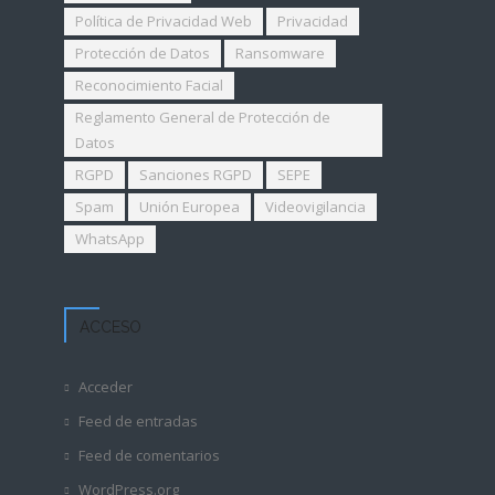
Política de Privacidad Web
Privacidad
Protección de Datos
Ransomware
Reconocimiento Facial
Reglamento General de Protección de
Datos
RGPD
Sanciones RGPD
SEPE
Spam
Unión Europea
Videovigilancia
WhatsApp
ACCESO
Acceder
Feed de entradas
Feed de comentarios
WordPress.org