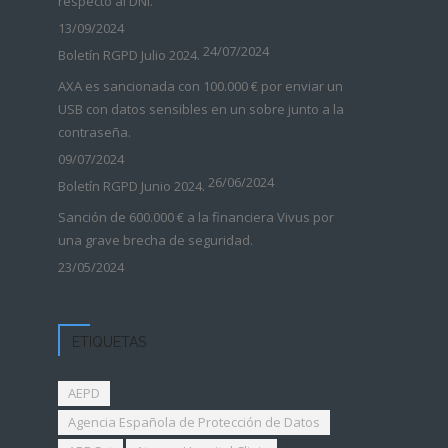
respecto al DNI.
13/09/2024
24/07/2024
Boletín RGPD Julio 2024.
AXA es sancionada con 100.000 € por enviar un
USB con datos sensibles en un sobre junto a la
contraseña.
09/07/2024
26/06/2024
Boletín RGPD Junio 2024.
Sanción de 600.000 € a la financiera Vivus por
una grave brecha de seguridad.
23/05/2024
ETIQUETAS
AEPD
Agencia Española de Protección de Datos