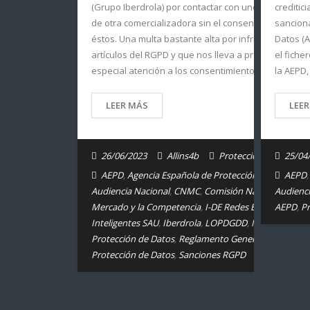
(Grupo Iberdrola) por contactar con unos 2500 usua
creditic
de otra comercializadora sin el consentimiento de
sanciona
éstos. Una multa bastante alta por infringir varios
Datos (A
artículos del RGPD y que nos lleva a prestar una
el fiche
especial atención a los consentimientos para pode
la AEPD,
LEER MÁS
LEE
26/06/2023
Allins4b
Protección de Datos.
25/04
AEPD
,
Agencia Española de Protección de Datos
AEPD
,
Audiencia Nacional
,
CNMC
,
Comisión Nacional del
Audienci
Mercado y la Competencia
,
I-DE Redes Eléctricas
AEPD
,
Pr
Inteligentes SAU
,
Iberdrola
,
LOPDGDD
,
Multa AEPD
,
Protección de Datos
,
Reglamento General de
Protección de Datos
,
Sanciones RGPD