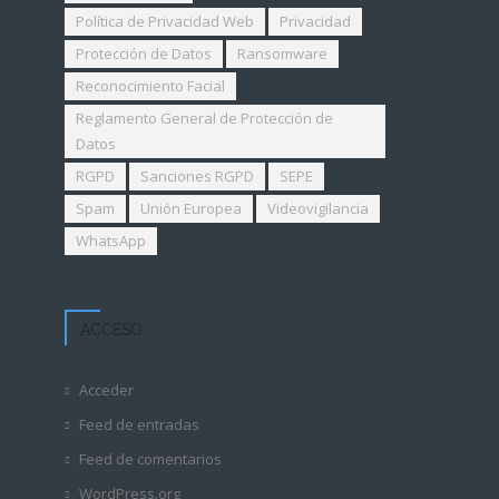
Política de Privacidad Web
Privacidad
Protección de Datos
Ransomware
Reconocimiento Facial
Reglamento General de Protección de
Datos
RGPD
Sanciones RGPD
SEPE
Spam
Unión Europea
Videovigilancia
WhatsApp
ACCESO
Acceder
Feed de entradas
Feed de comentarios
WordPress.org