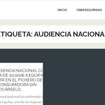
INICIO
CIBERSEGURIDAD
ETIQUETA:
AUDIENCIA NACIONA
DIENCIA NACIONAL CONFIRMA LA
 DE 50.000€ A EQUIFAX POR
N
IR EN EL FICHERO DE MOROSOS A
CONSUMIDORA SIN
ICÁRSELO.
ncia Nacional ha confirmado la multa de
a Equifax, una de las mayores agencias