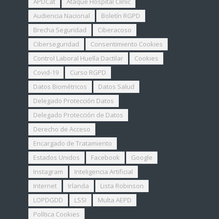
APDCat
Ataque Hospital Clinic
Audiencia Nacional
Boletín RGPD
Brecha Seguridad
Ciberacoso
Ciberseguridad
Consentimiento Cookies
Control Laboral Huella Dactilar
Cookies
Covid-19
Curso RGPD
Datos Biométricos
Datos Salud
Delegado Protección Datos
Delegado Protección de Datos
Derecho de Acceso
Encargado de Tratamiento
Estados Unidos
Facebook
Google
Instagram
Inteligencia Artificial
Internet
Irlanda
Lista Robinson
LOPDGDD
LSSI
Multa AEPD
Política Cookies