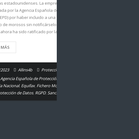
rios
ias estadounidenses. La empresa fue
da por la Agencia Española de Protección de
EPD) por haber incluido a una consumidora en
ro de morosos sin notificárselo. Algo que, según
r…
 ahora ha sido ratificado por la…
R MÁS
/2023
Allins4b
Protección de Datos.
,
Agencia Española de Protección de Datos
,
a Nacional
,
Equifax
,
Fichero Morosos
,
Multa
otección de Datos
,
RGPD
,
Sanciones RGPD