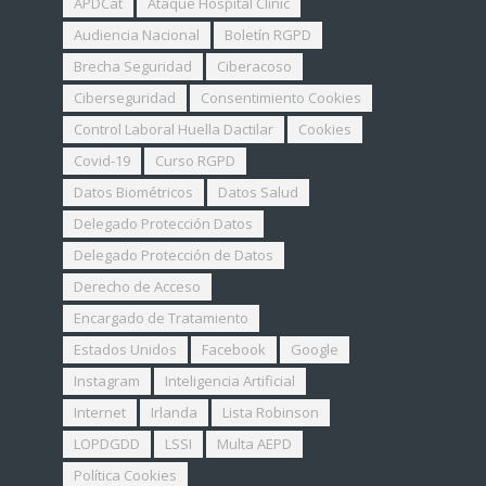
APDCat
Ataque Hospital Clinic
Audiencia Nacional
Boletín RGPD
Brecha Seguridad
Ciberacoso
Ciberseguridad
Consentimiento Cookies
Control Laboral Huella Dactilar
Cookies
Covid-19
Curso RGPD
Datos Biométricos
Datos Salud
Delegado Protección Datos
Delegado Protección de Datos
Derecho de Acceso
Encargado de Tratamiento
Estados Unidos
Facebook
Google
Instagram
Inteligencia Artificial
Internet
Irlanda
Lista Robinson
LOPDGDD
LSSI
Multa AEPD
Política Cookies