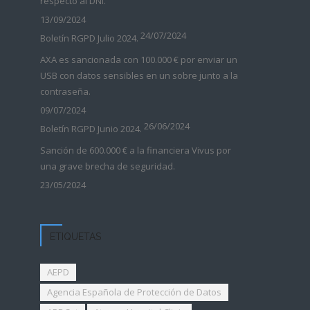
respecto al DNI.
13/09/2024
24/07/2024
Boletín RGPD Julio 2024.
AXA es sancionada con 100.000 € por enviar un
USB con datos sensibles en un sobre junto a la
contraseña.
09/07/2024
26/06/2024
Boletín RGPD Junio 2024.
Sanción de 600.000 € a la financiera Vivus por
una grave brecha de seguridad.
23/05/2024
ETIQUETAS
AEPD
Agencia Española de Protección de Datos