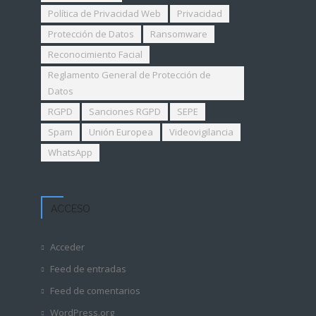
Política de Privacidad Web
Privacidad
Protección de Datos
Ransomware
Reconocimiento Facial
Reglamento General de Protección de
Datos
RGPD
Sanciones RGPD
SEPE
Spam
Unión Europea
Videovigilancia
WhatsApp
ACCESO
Acceder
Feed de entradas
Feed de comentarios
WordPress.org