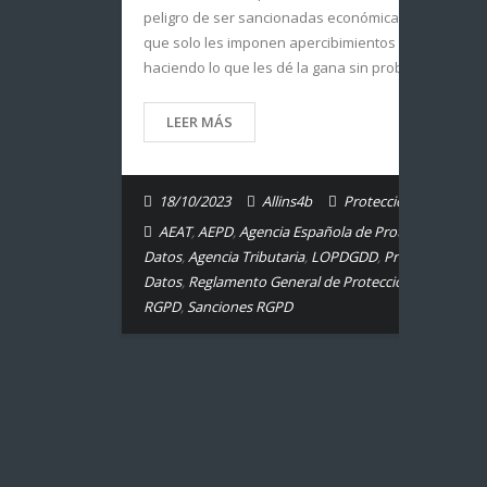
peligro de ser sancionadas económicamente, por lo
que solo les imponen apercibimientos y así pueden 
haciendo lo que les dé la gana sin problema…
LEER MÁS
18/10/2023
Allins4b
Protección de Datos.
AEAT
,
AEPD
,
Agencia Española de Protección de
Datos
,
Agencia Tributaria
,
LOPDGDD
,
Protección de
Datos
,
Reglamento General de Protección de Datos
,
RGPD
,
Sanciones RGPD