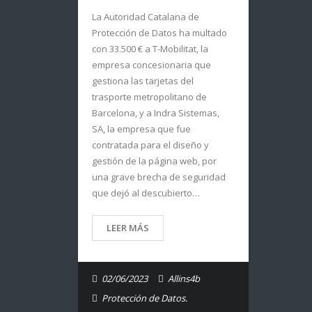
La Autoridad Catalana de
Protección de Datos ha multado
con 33.500 € a T-Mobilitat, la
empresa concesionaria que
gestiona las tarjetas del
trasporte metropolitano de
Barcelona, y a Indra Sistemas,
SA, la empresa que fue
contratada para el diseño y
gestión de la página web, por
una grave brecha de seguridad
que dejó al descubierto…
LEER MÁS
02/06/2023
Allins4b
Protección de Datos.