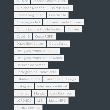
APDCat
Ataque Hospital Clinic
Audiencia Nacional
Boletín RGPD
Brecha Seguridad
Ciberacoso
Ciberseguridad
Consentimiento Cookies
Control Laboral Huella Dactilar
Cookies
Covid-19
Curso RGPD
Datos Biométricos
Datos Salud
Delegado Protección Datos
Delegado Protección de Datos
Derecho de Acceso
Encargado de Tratamiento
Estados Unidos
Facebook
Google
Instagram
Inteligencia Artificial
Internet
Irlanda
Lista Robinson
LOPDGDD
LSSI
Multa AEPD
Política Cookies