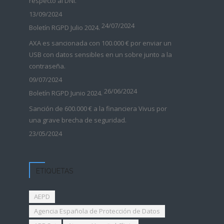
respecto al DNI.
13/09/2024
24/07/2024
Boletín RGPD Julio 2024.
AXA es sancionada con 100.000 € por enviar un
USB con datos sensibles en un sobre junto a la
contraseña.
09/07/2024
26/06/2024
Boletín RGPD Junio 2024.
Sanción de 600.000 € a la financiera Vivus por
una grave brecha de seguridad.
23/05/2024
ETIQUETAS
AEPD
Agencia Española de Protección de Datos