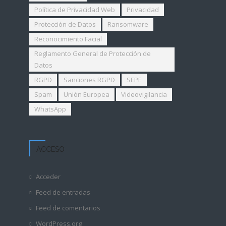
Política de Privacidad Web
Privacidad
Protección de Datos
Ransomware
Reconocimiento Facial
Reglamento General de Protección de
Datos
RGPD
Sanciones RGPD
SEPE
Spam
Unión Europea
Videovigilancia
WhatsApp
ACCESO
Acceder
Feed de entradas
Feed de comentarios
WordPress.org