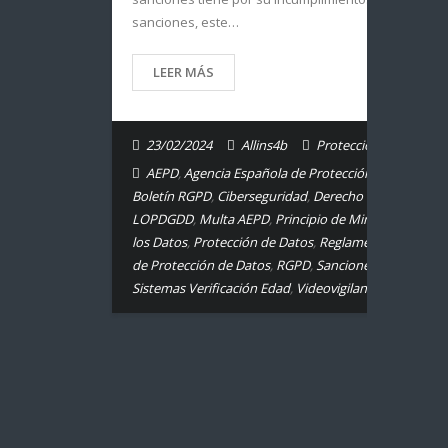
sanciones, este…
LEER MÁS
23/02/2024
Allins4b
Protección de Datos.
AEPD
,
Agencia Española de Protección de Datos
,
Boletín RGPD
,
Ciberseguridad
,
Derecho de Acceso
,
LOPDGDD
,
Multa AEPD
,
Principio de Minimización de
los Datos
,
Protección de Datos
,
Reglamento General
de Protección de Datos
,
RGPD
,
Sanciones RGPD
,
Sistemas Verificación Edad
,
Videovigilancia