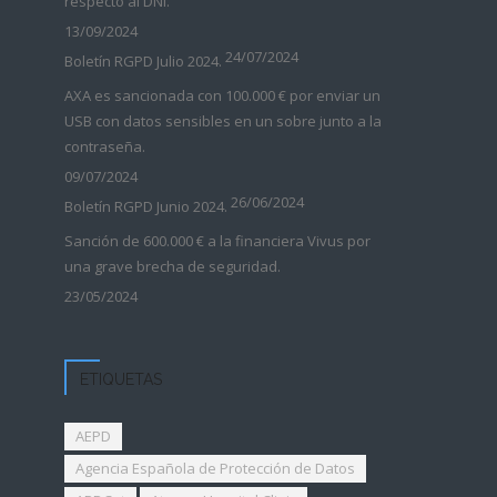
respecto al DNI.
13/09/2024
24/07/2024
Boletín RGPD Julio 2024.
AXA es sancionada con 100.000 € por enviar un
USB con datos sensibles en un sobre junto a la
contraseña.
09/07/2024
26/06/2024
Boletín RGPD Junio 2024.
Sanción de 600.000 € a la financiera Vivus por
una grave brecha de seguridad.
23/05/2024
ETIQUETAS
AEPD
Agencia Española de Protección de Datos