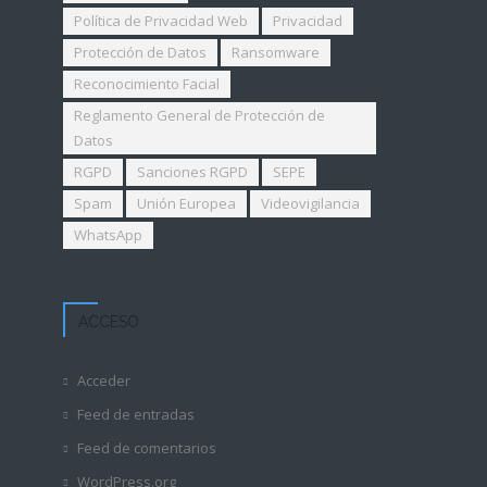
Política de Privacidad Web
Privacidad
Protección de Datos
Ransomware
Reconocimiento Facial
Reglamento General de Protección de
Datos
RGPD
Sanciones RGPD
SEPE
Spam
Unión Europea
Videovigilancia
WhatsApp
ACCESO
Acceder
Feed de entradas
Feed de comentarios
WordPress.org