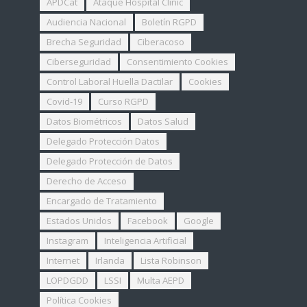
APDCat
Ataque Hospital Clinic
Audiencia Nacional
Boletín RGPD
Brecha Seguridad
Ciberacoso
Ciberseguridad
Consentimiento Cookies
Control Laboral Huella Dactilar
Cookies
Covid-19
Curso RGPD
Datos Biométricos
Datos Salud
Delegado Protección Datos
Delegado Protección de Datos
Derecho de Acceso
Encargado de Tratamiento
Estados Unidos
Facebook
Google
Instagram
Inteligencia Artificial
Internet
Irlanda
Lista Robinson
LOPDGDD
LSSI
Multa AEPD
Política Cookies