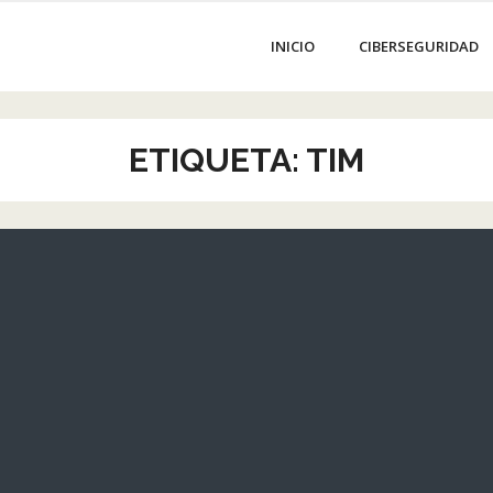
INICIO
CIBERSEGURIDAD
ETIQUETA:
TIM
L
es
e
 se
el