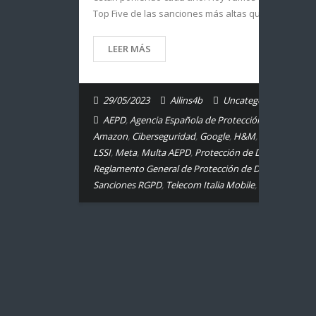
Top Five de las sanciones más altas que se…
LEER MÁS
29/05/2023
Allins4b
Uncategorized
AEPD
,
Agencia Española de Protección de Datos
,
Amazon
,
Ciberseguridad
,
Google
,
H&M
,
LOPDGDD
,
LSSI
,
Meta
,
Multa AEPD
,
Protección de Datos
,
Reglamento General de Protección de Datos
,
RGPD
,
Sanciones RGPD
,
Telecom Italia Mobile
,
TIM