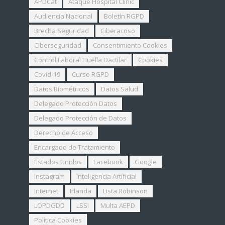
APDCat
Ataque Hospital Clinic
Audiencia Nacional
Boletín RGPD
Brecha Seguridad
Ciberacoso
Ciberseguridad
Consentimiento Cookies
Control Laboral Huella Dactilar
Cookies
Covid-19
Curso RGPD
Datos Biométricos
Datos Salud
Delegado Protección Datos
Delegado Protección de Datos
Derecho de Acceso
Encargado de Tratamiento
Estados Unidos
Facebook
Google
Instagram
Inteligencia Artificial
Internet
Irlanda
Lista Robinson
LOPDGDD
LSSI
Multa AEPD
Política Cookies