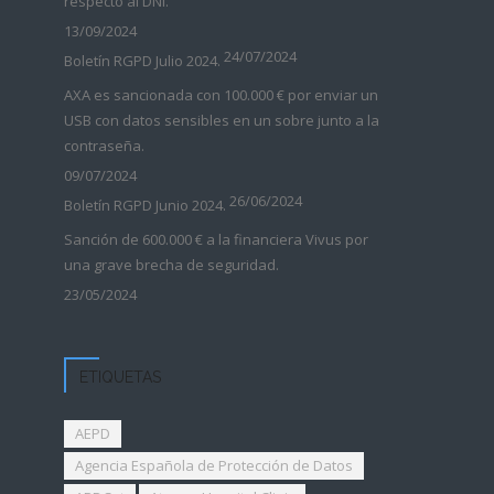
respecto al DNI.
13/09/2024
24/07/2024
Boletín RGPD Julio 2024.
AXA es sancionada con 100.000 € por enviar un
USB con datos sensibles en un sobre junto a la
contraseña.
09/07/2024
26/06/2024
Boletín RGPD Junio 2024.
Sanción de 600.000 € a la financiera Vivus por
una grave brecha de seguridad.
23/05/2024
ETIQUETAS
AEPD
Agencia Española de Protección de Datos