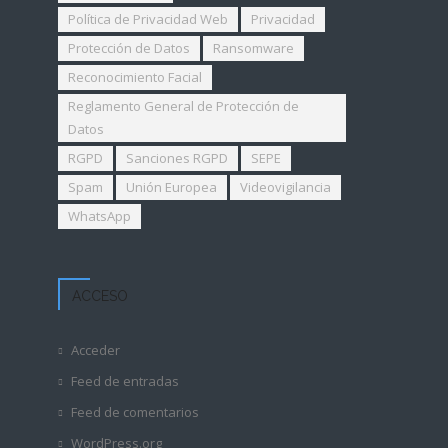
Política de Privacidad Web
Privacidad
Protección de Datos
Ransomware
Reconocimiento Facial
Reglamento General de Protección de
Datos
RGPD
Sanciones RGPD
SEPE
Spam
Unión Europea
Videovigilancia
WhatsApp
ACCESO
Acceder
Feed de entradas
Feed de comentarios
WordPress.org