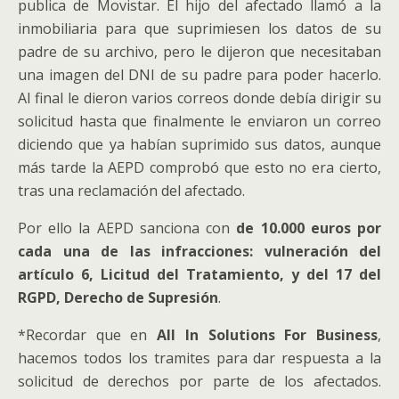
publica de Movistar. El hijo del afectado llamó a la
los destinatarios o las categorías de destinatarios a
el interesado retire el consentimiento en que se
inmobiliaria para que suprimiesen los datos de su
los que se comunicaron o serán comunicados los
basa el tratamiento de conformidad con el artículo 6,
padre de su archivo, pero le dijeron que necesitaban
datos personales, en particular destinatarios en
apartado 1, letra a), o el artículo 9, apartado 2, letra
una imagen del DNI de su padre para poder hacerlo.
terceros u organizaciones internacionales;
a), y este no se base en otro fundamento jurídico;
Al final le dieron varios correos donde debía dirigir su
de ser posible, el plazo previsto de conservación de
el interesado se oponga al tratamiento con arreglo
solicitud hasta que finalmente le enviaron un correo
los datos personales o, de no ser posible, los
al artículo 21, apartado 1, y no prevalezcan otros
diciendo que ya habían suprimido sus datos, aunque
criterios utilizados para determinar este plazo;
motivos legítimos para el tratamiento, o el
más tarde la AEPD comprobó que esto no era cierto,
la existencia del derecho a solicitar del responsable
interesado se oponga al tratamiento con arreglo al
tras una reclamación del afectado.
la rectificación o supresión de datos personales o la
artículo 21, apartado 2;
Por ello la AEPD sanciona con
de 10.000 euros por
limitación del tratamiento de datos personales
los datos personales hayan sido tratados
cada una de las
infracciones:
vulneración del
relativos al interesado, o a oponerse a dicho
ilícitamente;
artículo 6, Licitud del Tratamiento, y del 17 del
tratamiento;
los datos personales deban suprimirse para el
RGPD, Derecho de Supresión
.
el derecho a presentar una reclamación ante una
cumplimiento de una obligación legal establecida en
autoridad de control;
el Derecho de la Unión o de los Estados miembros
*Recordar que en
All In Solutions For Business
,
cuando los datos personales no se hayan obtenido
que se aplique al responsable del tratamiento;
hacemos todos los tramites para dar respuesta a la
del interesado, cualquier información disponible
solicitud de derechos por parte de los afectados.
los datos personales se hayan obtenido en relación
sobre su origen;