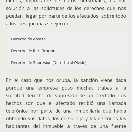
menos, importante de datos personales, es dar
solución a las solicitudes de los derechos que nos
puedan llegar por parte de los afectados, sobre todo
a los tres que más se ejercen:
Derecho de Acceso
Derecho de Rectificación
Derecho de Supresión (Derecho al Olvido)
El afectado tendrá derecho a obtener del responsable del
Mediante el ejercicio de este derecho, el afectado tendrá
Es el derecho del afectado a obtener sin dilación indebida
En el caso que nos ocupa, la sanción viene dada
tratamiento confirmación de si se están tratando o no datos
derecho a obtener sin dilación indebida del responsable del
del responsable del tratamiento la supresión de los datos
porque una empresa puso muchas trabas a la
personales que le conciernen.
tratamiento la rectificación de los datos personales
personales que le conciernan, el cual estará obligado a
solicitud derecho de supresión de un afectado. Los
inexactos que le conciernan.
suprimir sin dilación indebida los datos personales cuando
Si se estuviesen tratando sus datos personales, tiene
hechos son que el afectado recibió una llamada
concurra alguna de las circunstancias siguientes:
derecho a que el responsable le facilite lo siguiente:
Teniendo en cuenta los fines del tratamiento, el interesado
telefónica por parte de una inmobiliaria que había
tendrá derecho a que se completen los datos personales
los datos personales ya no sean necesarios en
obtenido sus datos, los de su hijo y los de todos los
los fines del tratamiento;
que sean incompletos, inclusive mediante una declaración
relación con los fines para los que fueron recogidos
habitantes del inmueble a través de una fuente
las categorías de datos personales de que se trate;
adicional.
o tratados de otro modo;