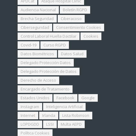
APDCat
Ataque Hospital Clinic
Audiencia Nacional
Boletín RGPD
Brecha Seguridad
Ciberacoso
Ciberseguridad
Consentimiento Cookies
Control Laboral Huella Dactilar
Cookies
Covid-19
Curso RGPD
Datos Biométricos
Datos Salud
Delegado Protección Datos
Delegado Protección de Datos
Derecho de Acceso
Encargado de Tratamiento
Estados Unidos
Facebook
Google
Instagram
Inteligencia Artificial
Internet
Irlanda
Lista Robinson
LOPDGDD
LSSI
Multa AEPD
Política Cookies