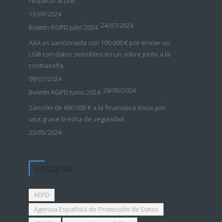
respecto al DNI.
13/09/2024
24/07/2024
Boletín RGPD Julio 2024.
AXA es sancionada con 100.000 € por enviar un
USB con datos sensibles en un sobre junto a la
contraseña.
09/07/2024
26/06/2024
Boletín RGPD Junio 2024.
Sanción de 600.000 € a la financiera Vivus por
una grave brecha de seguridad.
23/05/2024
ETIQUETAS
AEPD
Agencia Española de Protección de Datos