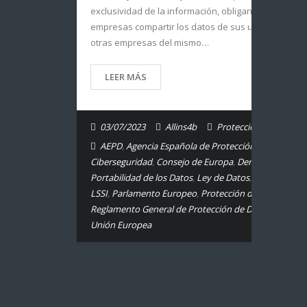
exclusividad de la información, obligando a las
empresas compartir los datos de sus usuarios con
otras empresas del mismo…
LEER MÁS
03/07/2023
Allins4b
Protección de Datos.
AEPD
,
Agencia Española de Protección de Datos
,
Ciberseguridad
,
Consejo de Europa
,
Derecho
Portabilidad de los Datos
,
Ley de Datos
,
LOPDGDD
,
LSSI
,
Parlamento Europeo
,
Protección de Datos
,
Reglamento General de Protección de Datos
,
RGPD
,
Unión Europea