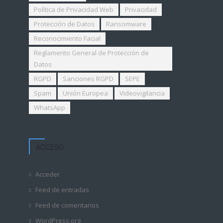
Política de Privacidad Web
Privacidad
Protección de Datos
Ransomware
Reconocimiento Facial
Reglamento General de Protección de
Datos
RGPD
Sanciones RGPD
SEPE
Spam
Unión Europea
Videovigilancia
WhatsApp
ACCESO
Acceder
Feed de entradas
Feed de comentarios
WordPress.org