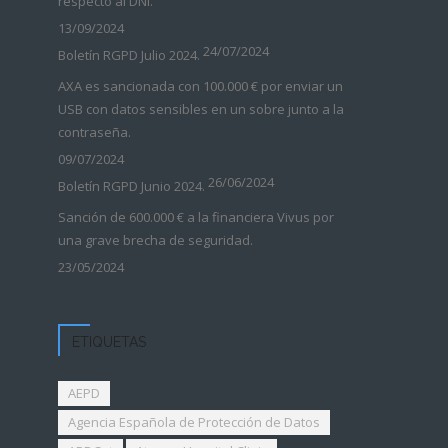
respecto al DNI.
13/09/2024
24/07/2024
Boletín RGPD Julio 2024.
AXA es sancionada con 100.000 € por enviar un
USB con datos sensibles en un sobre junto a la
contraseña.
09/07/2024
26/06/2024
Boletín RGPD Junio 2024.
Sanción de 600.000 € a la financiera Vivus por
una grave brecha de seguridad.
23/05/2024
ETIQUETAS
AEPD
Agencia Española de Protección de Datos