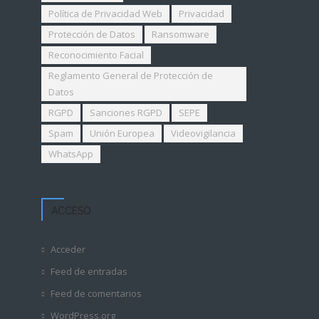
Política de Privacidad Web
Privacidad
Protección de Datos
Ransomware
Reconocimiento Facial
Reglamento General de Protección de
Datos
RGPD
Sanciones RGPD
SEPE
Spam
Unión Europea
Videovigilancia
WhatsApp
ACCESO
Acceder
Feed de entradas
Feed de comentarios
WordPress.org