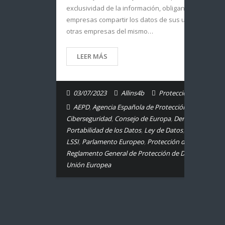
exclusividad de la información, obligando a las
empresas compartir los datos de sus usuarios con
otras empresas del mismo…
LEER MÁS
03/07/2023
Allins4b
Protección de Datos.
AEPD
,
Agencia Española de Protección de Datos
,
Ciberseguridad
,
Consejo de Europa
,
Derecho
Portabilidad de los Datos
,
Ley de Datos
,
LOPDGDD
,
LSSI
,
Parlamento Europeo
,
Protección de Datos
,
Reglamento General de Protección de Datos
,
RGPD
,
Unión Europea