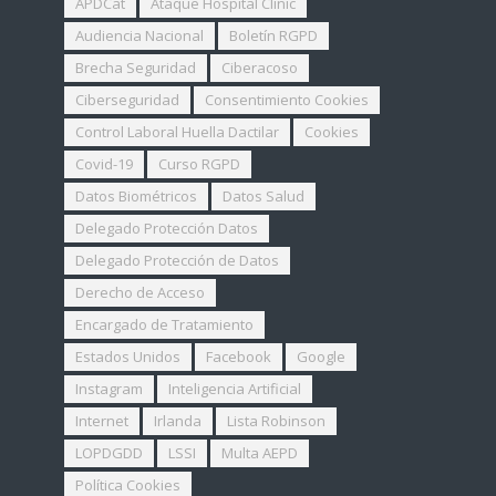
APDCat
Ataque Hospital Clinic
Audiencia Nacional
Boletín RGPD
Brecha Seguridad
Ciberacoso
Ciberseguridad
Consentimiento Cookies
Control Laboral Huella Dactilar
Cookies
Covid-19
Curso RGPD
Datos Biométricos
Datos Salud
Delegado Protección Datos
Delegado Protección de Datos
Derecho de Acceso
Encargado de Tratamiento
Estados Unidos
Facebook
Google
Instagram
Inteligencia Artificial
Internet
Irlanda
Lista Robinson
LOPDGDD
LSSI
Multa AEPD
Política Cookies